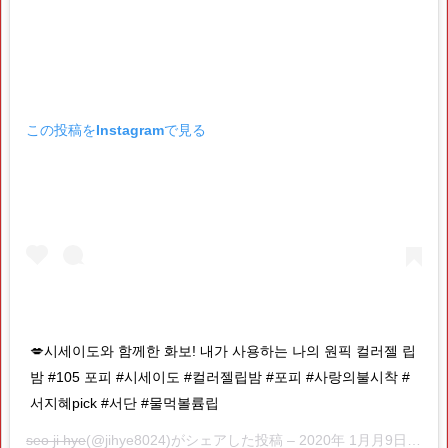
この投稿をInstagramで見る
💋시세이도와 함께한 화보! 내가 사용하는 나의 원픽 컬러젤 립
밤 #105 포피 #시세이도 #컬러젤립밤 #포피 #사랑의불시착 #
서지혜pick #서단 #물먹볼륨립
seo ji hye
(@jihye8024)がシェアした投稿 –
2020年 1月月9日午前2時53分PST