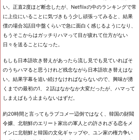
い。正直2度ほど断念したが、Netflixの中のランキングで常
に上位にいることに気づきもう少し頑張ってみると、結果
僕の場合3話目中盤くらいで急に面白く感じるようになり、
もうそこからはガッチりハマって目が疲れて仕方がない
日々を送ることになった。
もしも日本語吹き替えがあったら流し見でも見ていればそ
のうちハマると思うけれど残念ながら日本語吹き替えはな
い。結果字幕を追い続けなければならないので、興味が湧
くまでの最初の1、２話はなかなか大変だったが、ハマって
しまえばもう止まらないはずだ。
約20時間と言ってもラブコメ一辺倒ではなく、韓国の財閥
令嬢、北朝鮮のエリート家出の軍人との許されざる恋をメ
インに北朝鮮と韓国の文化ギャップや、ユン家の権力争い