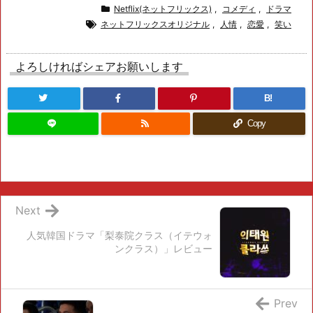
Netflix(ネットフリックス)
,
コメディ
,
ドラマ
ネットフリックスオリジナル
,
人情
,
恋愛
,
笑い
よろしければシェアお願いします
B!
Copy
Next
人気韓国ドラマ「梨泰院クラス（イテウォ
ンクラス）」レビュー
Prev