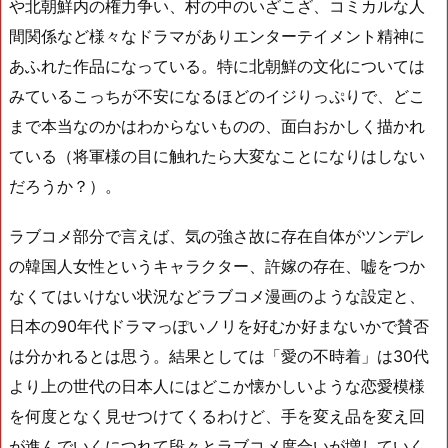
や北朝鮮内の権力争い、村の中のいざこざ、コミカルな人
間関係など様々なドラマがありエンターテイメント精神に
あふれた作品になっている。特に北朝鮮の文化については
みているこっちが不安になるほどのイジりっぷりで、どこ
まで本当なのかはわからないものの、面白おかしく描かれ
ている（将軍様の目に触れたら大変なことになりはしない
だろうか？）。
ラブコメ部分で言えば、気の強さ故に存在自体がツンデレ
の韓国人女性というキャラクター、許嫁の存在、嘘をつか
なくてはいけない状況などラブコメ漫画のような設定と、
日本の90年代ドラマっぽいノリを好むか好まないかで賛否
は分かれるとは思う。結果としては「愛の不時着」は30代
より上の世代の日本人にはどこか懐かしいような恋愛模様
を何度となく見せつけてくるわけど、手を変え品を変え回
が進んでいくにつれて段々とラブコメ度合いが増していく