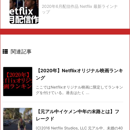
2020年6月配信作品 Netflix 最新ラインナ
ップ
関連記事
【2020年】Netflixオリジナル映画ランキ
ング
ここではNetflixオリジナル映画に限定してランキン
グを付けている。過去はたく ...
【元アル中イケメン中年の末路とは】フ
レークド
(C)2016 Netflix Studios, LLC 元アル中、未婚の40