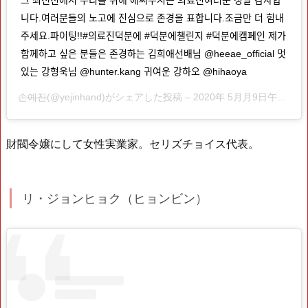
니다.여러분들의 노고에 진심으로 존경을 표합니다.조금만 더 힘내
주세요.파이팅!!#의료진덕분에 #덕분에챌린지 #덕분에캠페인 제가
함께하고 싶은 분들은 존경하는 김희애선배님 @heeae_official 멋
있는 강형욱님 @hunter.kang 귀여운 강하오 @hihaoya
손예진
(@yejinhand)がシェアした投稿 –
2020年 5月月9日午前12時49分PDT
財閥令嬢にして女性実業家。セリズチョイス代表。
リ・ジョンヒョク（ヒョンビン）