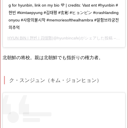
g for hyunbin, link on my bio 💜 | credits: Vast ent #hyunbin #
현빈 #kimtaepyung #김태평 #玄彬 #ヒョンビン #crashlanding
onyou #사랑의불시착 #memoriesofthealhambra #알함브라궁전
의추억
HYUN BIN | 현빈 | 김태평
(@hyunbincafe)がシェアした投稿 –
202
北朝鮮の将校。親は北朝鮮でも指折りの権力者。
ク・スンジュン（キム・ジョンヒョン）