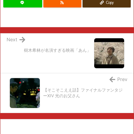
Copy
Next
樹木希林が名演すぎる映画「あん」
Prev
【そこそこええ話】ファイナルファンタジ
ーXIV 光のお父さん