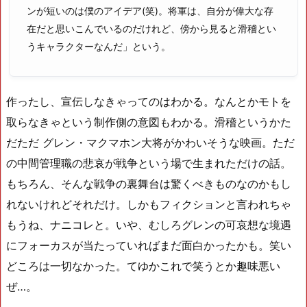
ンが短いのは僕のアイデア(笑)。将軍は、自分が偉大な存
在だと思いこんでいるのだけれど、傍から見ると滑稽とい
うキャラクターなんだ」という。
作ったし、宣伝しなきゃってのはわかる。なんとかモトを
取らなきゃという制作側の意図もわかる。滑稽というかた
だただ グレン・マクマホン大将がかわいそうな映画。ただ
の中間管理職の悲哀が戦争という場で生まれただけの話。
もちろん、そんな戦争の裏舞台は驚くべきものなのかもし
れないけれどそれだけ。しかもフィクションと言われちゃ
もうね、ナニコレと。いや、むしろグレンの可哀想な境遇
にフォーカスが当たっていればまだ面白かったかも。笑い
どころは一切なかった。てゆかこれで笑うとか趣味悪い
ぜ…。