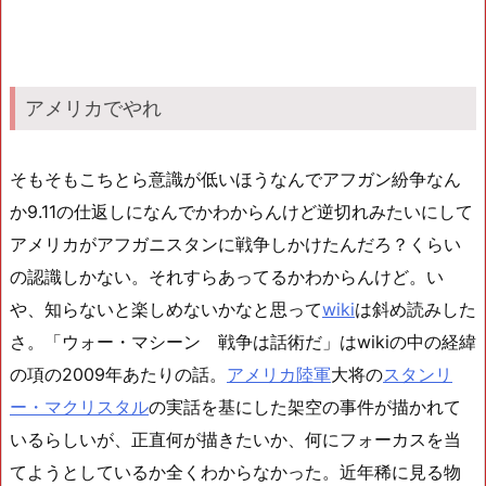
アメリカでやれ
そもそもこちとら意識が低いほうなんでアフガン紛争なん
か9.11の仕返しになんでかわからんけど逆切れみたいにして
アメリカがアフガニスタンに戦争しかけたんだろ？くらい
の認識しかない。それすらあってるかわからんけど。い
や、知らないと楽しめないかなと思って
wiki
は斜め読みした
さ。「ウォー・マシーン 戦争は話術だ」はwikiの中の経緯
の項の2009年あたりの話。
アメリカ陸軍
大将の
スタンリ
ー・マクリスタル
の実話を基にした架空の事件が描かれて
いるらしいが、正直何が描きたいか、何にフォーカスを当
てようとしているか全くわからなかった。近年稀に見る物