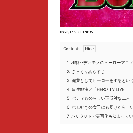
cBNP/T&B PARTNERS
Contents
1.
和製バディモノのヒーローアニ
2.
ざっくりあらすじ
3.
職業としてヒーローをするとい
4.
事件解決と「HERO TV LIVE」
5.
バディものらしい正反対な二人
6.
ホモ好きの女子にも受けたらし
7.
ハリウッドで実写化も決まって