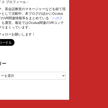
イス プロフィール：
マ、英会話教室のマネージャーなどを経て現
として活動中。本ブログのほかにOculus
などのVR関連情報等をまとめている
「ハガク
」
も運営。最近ではOculus関連のVRコンテ
マりまくっています。
フォローお願いします！
リー