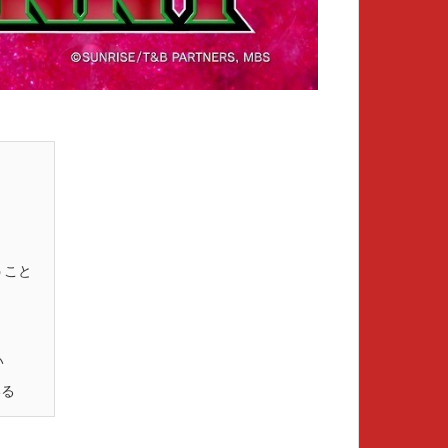
メ
うこと
い
いる