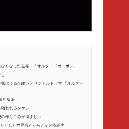
はなくなった世界 「オルタードカーボン」
すじ
によるNetflixオリジナルドラマ 「オルター
8年版SF
ら狙われるタケシ
観の作りこみが凄まじい
リとした世界観だからこその説得力