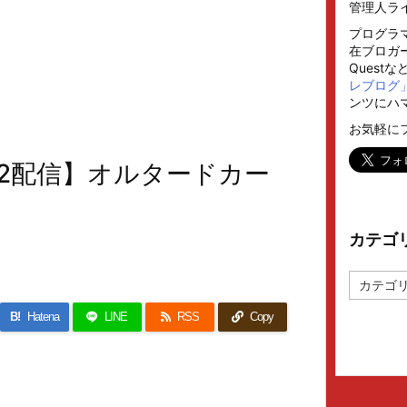
管理人ラ
プログラ
在ブロガー
Quest
レブログ
ンツにハ
お気軽に
ン2配信】オルタードカー
カテゴ
カ
テ
ゴ
B!
Hatena
LINE
RSS
Copy
リ
ー