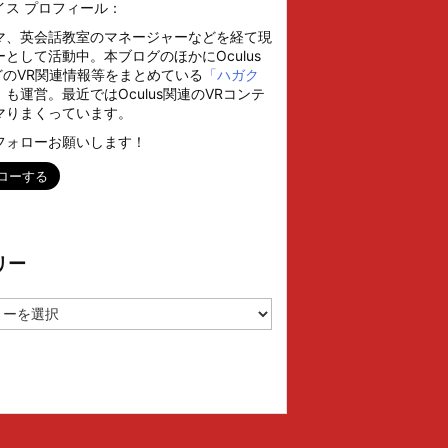
イス プロフィール：
マ、英会話教室のマネージャーなどを経て現
として活動中。本ブログのほかにOculus
などのVR関連情報等をまとめている
「ハガク
」
も運営。最近ではOculus関連のVRコンテ
マりまくっています。
フォローお願いします！
リー