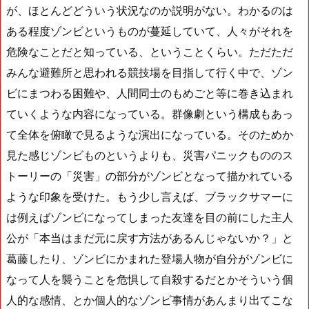
が、ほとんどどういう状況なのか説明がない。わかるのは
ある程度ゾンビというものが蔓延していて、人々がそれを
危険なことだと知っている、ということくらい。ただただ
みんな避難所と思われる競技場を目指して行く中で、ゾン
ビにまつわる困難や、人間同士のもめごと等に巻き込まれ
ていくような内容になっている。群像劇という構成もあっ
て全体を俯瞰で見るような演出になっている。そのためか
見た感じゾンビものというよりも、災害パニックもののス
トーリーの「災害」の部分がゾンビとなって描かれている
ような印象を受けた。もう少し言えば、ブラックサマーに
は例えばゾンビになってしまった友達を目の前にした主人
公が「本当はまだ元に戻す方法があるんじゃないか？」と
葛藤したり、ゾンビにかまれた登場人物が自分がゾンビに
なって人を襲うことを危惧して自殺するだとかそういう個
人的な感情、とか個人的なゾンビ事情があんまり出てこな