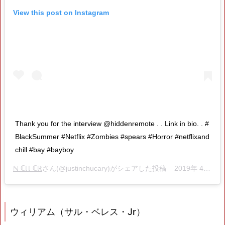
View this post on Instagram
Thank you for the interview @hiddenremote . . Link in bio. . #
BlackSummer #Netflix #Zombies #spears #Horror #netflixand
chill #bay #bayboy
ℕ ℂℍ ℂℝ
さん(@justinchucary)がシェアした投稿 –
2019年 4月月19日午後12時53分PDT
ウィリアム（サル・ベレス・Jr）