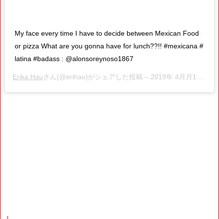
My face every time I have to decide between Mexican Food
or pizza What are you gonna have for lunch??!! #mexicana #
latina #badass : @alonsoreynoso1867
Erika Hau
さん(@erihau)がシェアした投稿 –
2019年 4月月16日午後12時09分PDT