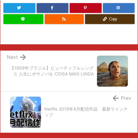
B!
Copy
Next
【1959年ブラジル】ビューティフルシング
ス 人生にボサノバを COISA MAIS LINDA
Prev
Netflix 2019年4月配信作品 最新ラインナ
ップ