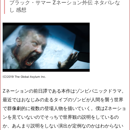
ブラック・サマー Zネーション外伝 ネタバレな
し 感想
(C)2019 The Global Asylum Inc.
Zネーションの前日譚である本作はゾンビパニックドラマ。
最近ではおなじみの走るタイプのゾンビが人間を襲う世界
で群像劇的に複数の登場人物を描いていく。僕はZネーショ
ンを見ていないのでそっちで世界観の説明をしているの
か、あんまり説明をしない演出が定例なのかはわからない