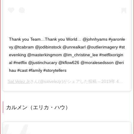
Thank you Team…Thank you World… @johnhyams #yaronle
vy.@tcabram @jodibinstock @unrealkarl @outlierimagery #st
evenking @masterkingmom @im_christine_lee #netflixorigin
al #netflix @justinchucary @kflow626 @moralesedsson @eri
hau #cast #family #storytellers
Sal Velez Jr
さん(@salvelezjr)がシェアした投稿 –
2019年 4月月15日午前9時25分PDT
カルメン（エリカ・ハウ）