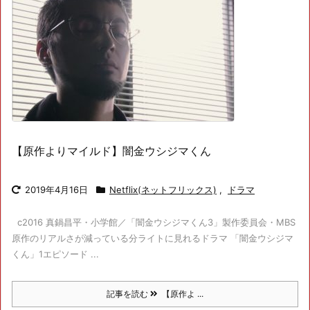
【原作よりマイルド】闇金ウシジマくん
2019年4月16日
Netflix(ネットフリックス)
,
ドラマ
c2016 真鍋昌平・小学館／「闇金ウシジマくん3」製作委員会・MBS
原作のリアルさが減っている分ライトに見れるドラマ 「闇金ウシジマ
くん」1エピソード ...
記事を読む
【原作よ ...