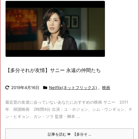
【多分それが友情】サニー 永遠の仲間たち
2019年4月16日
Netflix(ネットフリックス)
,
映画
最近昔の友達に会っていないあなたにおすすめの映画 サニー 2011
年 韓国映画 2時間4分 出演：ユ・ホジョン、シム・ウンギョン、チ
ン・ヒギョン、カン・ソラ 監督・脚本 ...
記事を読む
【多分そ ...