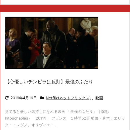
【心優しいチンピラは反則】最強のふたり
2019年4月16日
Netflix(ネットフリックス)
,
映画
見てると優しい気持ちになれる映画 「最強のふたり」（原題:
Intouchables） 2011年 フランス １時間52分 監督・脚本：エリッ
ク・トレダノ、オリヴィエ・ ...