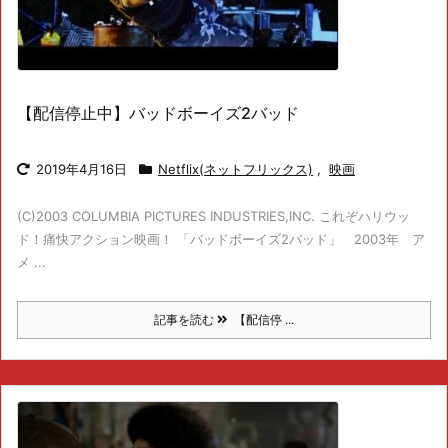
【配信停止中】バッドボーイズ2バッド
2019年4月16日
Netflix(ネットフリックス)
,
映画
(C)2003 COLUMBIA PICTURES INDUSTRIES,INC. これぞハリウッ
ド！痛快アクション映画！ 「バッドボーイズ2バッド」 2003年 ア
メ ...
記事を読む
【配信停 ...