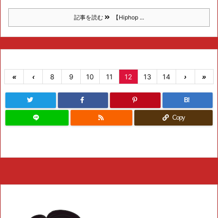
記事を読む
【Hiphop ...
«
‹
8
9
10
11
12
13
14
›
»
B!
Copy