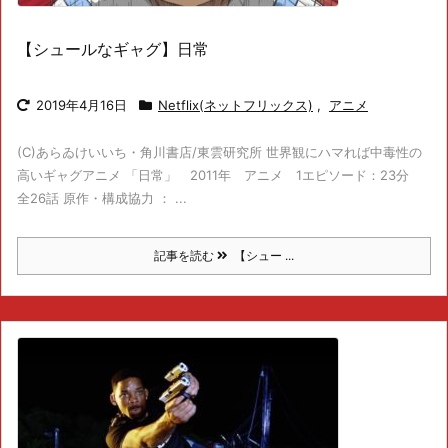
【シュールなギャグ】日常
2019年4月16日
Netflix(ネットフリックス)
,
アニメ
(C)あらゐけいいち・角川書店/東雲研究所 世界観にハマれば中毒性の
高いギャグアニメ 「日常」 2011年 アニメ 1エピソード：23分
全26話 原作・構成協力 ： ...
記事を読む
【シュー ...