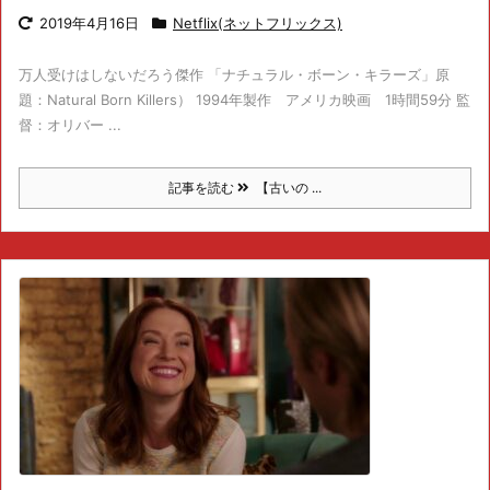
2019年4月16日
Netflix(ネットフリックス)
万人受けはしないだろう傑作 「ナチュラル・ボーン・キラーズ」原
題：Natural Born Killers） 1994年製作 アメリカ映画 1時間59分 監
督：オリバー ...
記事を読む
【古いの ...