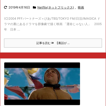
2019年4月16日
Netflix(ネットフリックス)
,
映画
(C)2004 PFFパートナーズ＝ぴあ/TBS/TOKYO FM/日活/IMAGICA ド
ラマの裏にあるドラマを群像劇で描く映画 「運命じゃない人」 2005
年 日本 ...
記事を読む
【裏話が ...