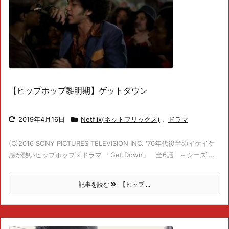
【ヒップホップ黎明期】ゲットダウン
2019年4月16日
Netflix(ネットフリックス)
,
ドラマ
(C)2016 SONY PICTURES TELEVISION INC. '70年代後半のイケイケ
感が熱いヒップホップｘドラマ 「Get Down」 全6話 ～シーズ ...
記事を読む
【ヒップ ...