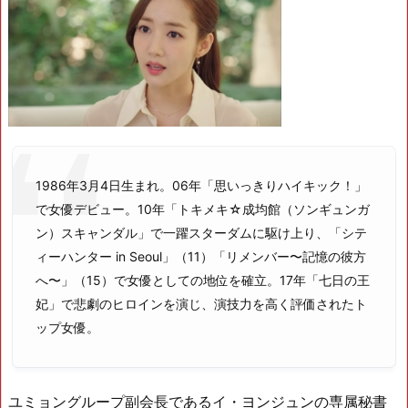
1986年3月4日生まれ。06年「思いっきりハイキック！」
で女優デビュー。10年「トキメキ☆成均館（ソンギュンガ
ン）スキャンダル」で一躍スターダムに駆け上り、「シテ
ィーハンター in Seoul」（11）「リメンバー〜記憶の彼方
へ〜」（15）で女優としての地位を確立。17年「七日の王
妃」で悲劇のヒロインを演じ、演技力を高く評価されたト
ップ女優。
ユミョングループ副会長であるイ・ヨンジュンの専属秘書