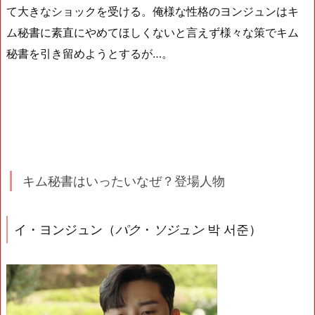
て大きなショックを受ける。俺様な性格のヨンジュンはキ
ム秘書に素直にやめてほしくないと言えず様々な策でキム
秘書を引き留めようとするが…。
キム秘書はいったいなぜ？登場人物
イ・ヨンジュン
（
パク
・
ソジュン
박 서준）