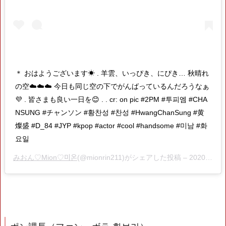
＊ おはようございます☀ . 羊雲、いっぴき、にぴき… 秋晴れ
の空☁️☁️☁️ 今日も同じ空の下でがんばっているんだろうなぁ
💜 . 皆さまも良い一日を😊 . . cr: on pic #2PM #투피엠 #CHA
NSUNG #チャンソン #황찬성 #찬성 #HwangChanSung #黄
燦盛 #D_84 #JYP #kpop #actor #cool #handsome #미남 #화
요일
みおん♡Mion♡미온
(@mionrin211)がシェアした投稿 –
2020年10月月12日午後4時06分PDT