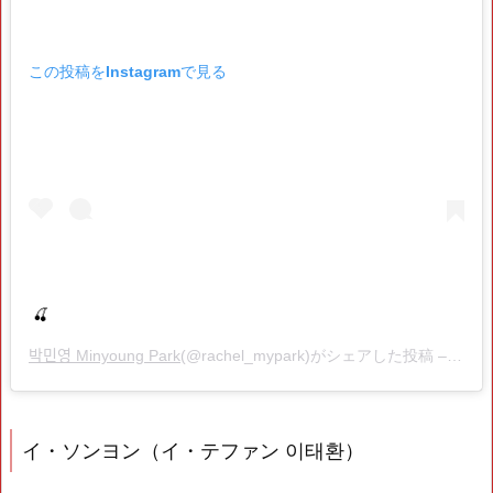
この投稿をInstagramで見る
🍒
박민영 Minyoung Park
(@rachel_mypark)がシェアした投稿 –
202
イ・ソンヨン（イ・テファン 이태환）