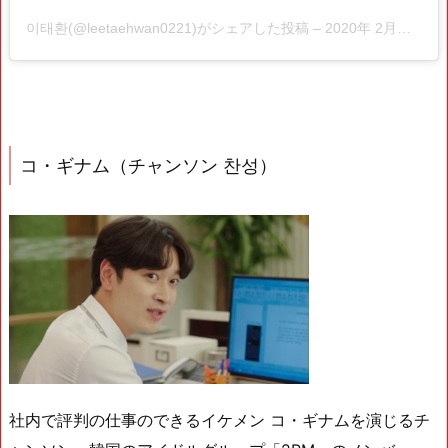
이태환(@leetaehwan0221)がシェアした投稿
–
2020年 2月月7日午前12時12分PST
コ・ギナム（チャンソン 찬성）
社内で評判の仕事のできるイケメン コ・ギナムを演じるチ