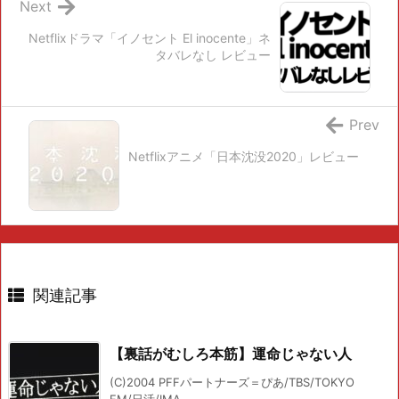
Next
Netflixドラマ「イノセント El inocente」ネ
タバレなし レビュー
Prev
Netflixアニメ「日本沈没2020」レビュー
関連記事
【裏話がむしろ本筋】運命じゃない人
(C)2004 PFFパートナーズ＝ぴあ/TBS/TOKYO