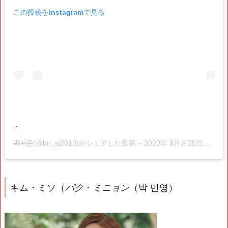
この投稿をInstagramで見る
.
박서준
(@bn_sj2013)がシェアした投稿 –
2020年 9月月25日午後11時59分PDT
キム・ミソ（
パク
・
ミニョン
（박 민영）