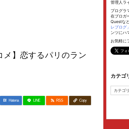
管理人ラ
プログラ
在ブロガー
Quest
レブログ
ンツにハ
お気軽に
コメ】恋するパリのラン
カテゴ
カ
テ
ゴ
B!
Hatena
LINE
RSS
Copy
リ
ー