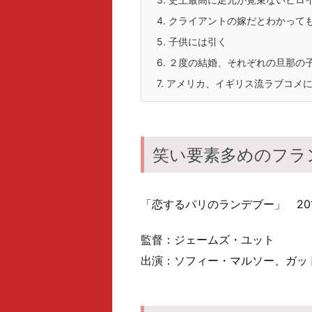
4.
クライアントの嫁だとわかって
5.
子供には引く
6.
２度の結婚、それぞれの旦那の
7.
アメリカ、イギリス流ラブコメに
笑い要素多めのフラ
「恋するパリのランデブー」 201
監督：ジェームズ・ユット
出演：ソフィー・マルソー、ガッ