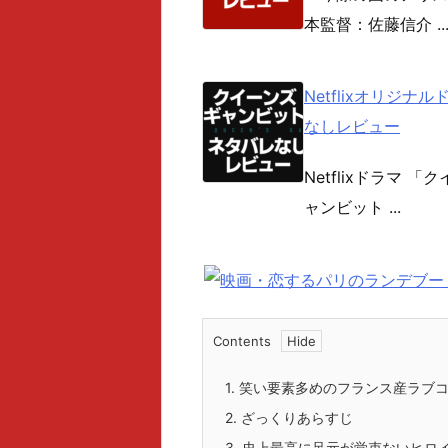
本監督：佐藤信介 ..
Netflixオリジ
なしレビュー
Netflixドラマ
ャンビット ...
Contents
1.
笑い要素多めのフランス産ラブ
2.
ざっくりあらすじ
3.
史上最高に足元が覚束ないヒロ