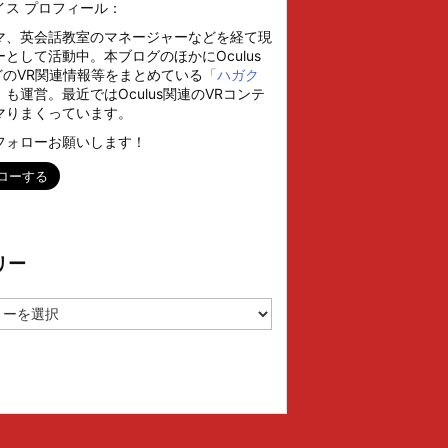
イス プロフィール：
マ、英会話教室のマネージャーなどを経て現
として活動中。本ブログのほかにOculus
などのVR関連情報等をまとめている
「ハガク
」
も運営。最近ではOculus関連のVRコンテ
マりまくっています。
フォローお願いします！
リー