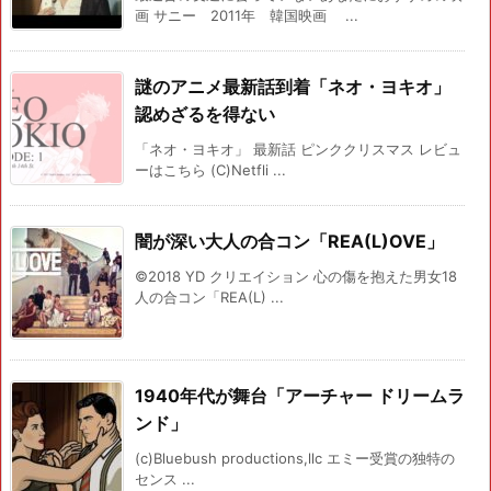
画 サニー 2011年 韓国映画 ...
謎のアニメ最新話到着「ネオ・ヨキオ」
認めざるを得ない
「ネオ・ヨキオ」 最新話 ピンククリスマス レビュ
ーはこちら (C)Netfli ...
闇が深い大人の合コン「REA(L)OVE」
©2018 YD クリエイション 心の傷を抱えた男女18
人の合コン「REA(L) ...
1940年代が舞台「アーチャー ドリームラ
ンド」
(c)Bluebush productions,llc エミー受賞の独特の
センス ...