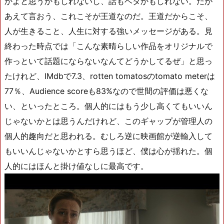
かよと思うかもしれないし、話もベタかもしれない。だが
あえて言おう、これこそが王道なのだ。王道だからこそ、
人が生きること、人生に対する強いメッセージがある。見
終わった時点では「こんな素晴らしい作品をオリジナルで
作っといて話題にならないなんてどうかしてるぜ」と思っ
たけれど、IMdbで7.3、rotten tomatosのtomato meterは
77％、Audience scoreも83%なので世間の評価は悪くな
い、といったところ。個人的にはもう少し高くてもいいん
じゃないかとは思うんだけれど、このギャップが管理人の
個人的趣向だと思われる。むしろ逆に映画館が逆輸入して
もいいんじゃないかとすら思うほど、僕は心が揺れた。個
人的にはほんと掛け値なしに最高です。