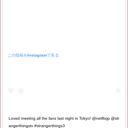
この投稿をInstagramで見る
Loved meeting all the fans last night in Tokyo! @netflixjp @str
angerthingstv #strangerthings3