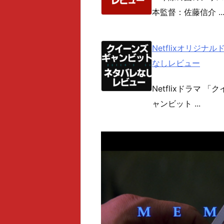
本監督：佐藤信介 ..
Netflixオリジ
なしレビュー
Netflixドラマ
ャンビット ...