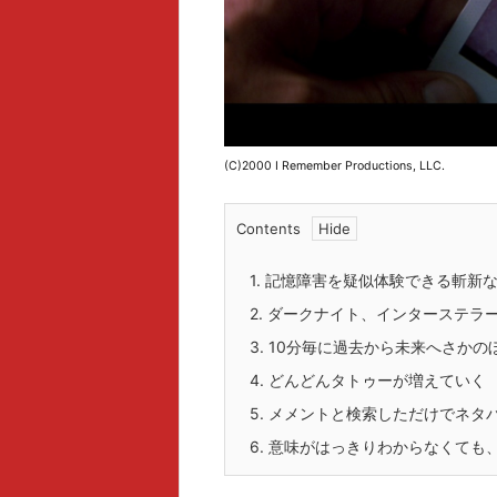
(C)2000 I Remember Productions, LLC.
Contents
1.
記憶障害を疑似体験できる斬新
2.
ダークナイト、インターステラ
3.
10分毎に過去から未来へさかの
4.
どんどんタトゥーが増えていく
5.
メメントと検索しただけでネタ
6.
意味がはっきりわからなくても