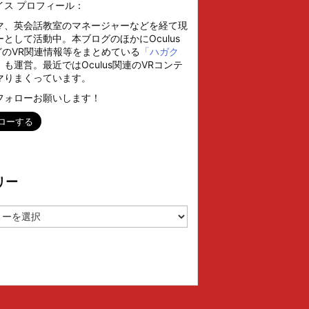
イス プロフィール：
マ、英会話教室のマネージャーなどを経て現
として活動中。本ブログのほかにOculus
などのVR関連情報等をまとめている
「ハガク
」
も運営。最近ではOculus関連のVRコンテ
マりまくっています。
フォローお願いします！
リー