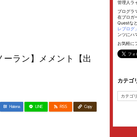
管理人ラ
プログラ
在ブロガー
Quest
レブログ
ンツにハ
お気軽に
ノーラン】メメント【出
カテゴ
カ
テ
ゴ
B!
Hatena
LINE
RSS
Copy
リ
ー