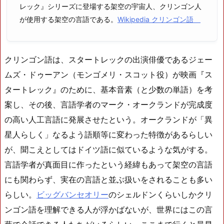
レック』シリーズに登場する架空の宇宙人、クリンゴン人
が使用する架空の言語である。
Wikipedia クリンゴン語
クリンゴン語は、スタートレックの出演俳優であるジェー
ムズ・ドゥーアン（モンゴメリ・スコット役）が映画『ス
タートレック』のために、基本音素（と少数の単語）を考
案し、その後、言語学者のマーク・オークランドが完成度
の高い人工言語に発展させたという。オークランドが「異
星人らしく」なるよう語順等に変わった特徴があるらしい
が、聞こえとしてはドイツ語に似ているような気がする。
言語学者が真面目に作ったという経緯もあって架空の言語
にも関わらず、実在の言語と並ぶ扱いをされることも多い
らしい。
ビッグバンセオリー
のシェルドンくらいしかクリ
ンゴン語を理解できる人が浮かばないが、世界にはこの言