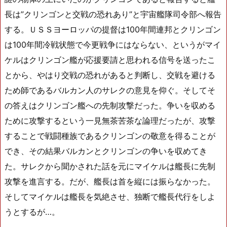
長は”クリンゴンと交戦の恐れあり”と宇宙艦隊司令部へ報告
する。ＵＳＳヨーロッパの提督は100年間連邦とクリンゴン
は100年間冷戦状態で今更戦争にはならない、というがマイ
ケルはクリンゴン艦が応援要請と思われる信号を送ったこ
とから、やはり交戦の恐れがあると判断し、交戦を避ける
ため師であるバルカン人のサレクの意見を仰ぐ。そしてそ
の答えはクリンゴン艦への先制攻撃だった。争いを収める
ために攻撃するという一見無茶苦茶な論理だったが、攻撃
することで戦闘種族であるクリンゴンの敬意を得ることが
でき、その結果バルカンとクリンゴンの争いを収めてき
た。サレクから聞かされた話を元にマイケルは艦長に先制
攻撃を進言する。だが、艦長は首を縦には振らなかった。
そしてマイケルは艦長を気絶させ、独断で艦長代行をしよ
うとするが…。