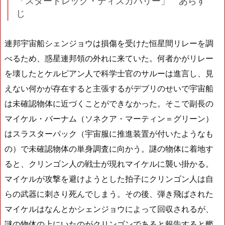
「スタートレック・ディスカバリー」 あらす
じ
連邦宇宙船シェンジョウは損傷を受けた恒星間リレーを調
べるため、惑星連邦領の外れに来ていた。何者かがリレー
を壊したとケルピアン人で科学士官のサルーは進言し、見
えない何かが存在すると主張するがデブリのせいで宇宙船
は未確認物体に近づくことができなかった。そこで副長の
マイケル・バーナム（ソネクア・マーティン＝グリーン）
はスラスターパック（宇宙服に推進装置が付いたようなも
の）で未確認物体の単身調査に向かう。謎の物体に着地す
ると、クリンゴン人の戦士が現れマイケルに襲い掛かる。
マイケルが攻撃を避けようとした拍子にクリンゴン人は自
らの武器に刺さり死んでしまう。その後、弾き飛ばされた
マイケルはなんとかシェンジョウによって回収されるが、
謎の物体の上にいたのがクリンゴンであると報告すると艦