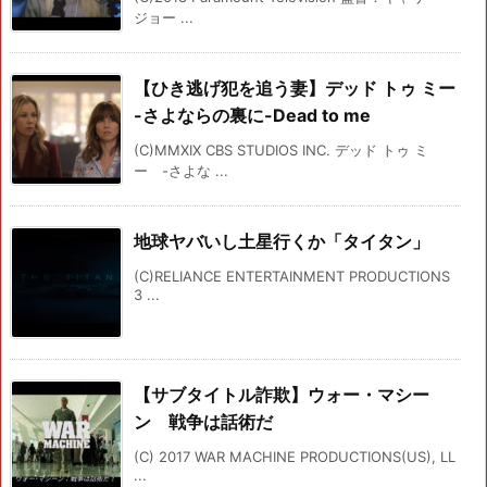
ジョー ...
【ひき逃げ犯を追う妻】デッド トゥ ミー
-さよならの裏に-Dead to me
(C)MMXIX CBS STUDIOS INC. デッド トゥ ミ
ー -さよな ...
地球ヤバいし土星行くか「タイタン」
(C)RELIANCE ENTERTAINMENT PRODUCTIONS
3 ...
【サブタイトル詐欺】ウォー・マシー
ン 戦争は話術だ
(C) 2017 WAR MACHINE PRODUCTIONS(US), LL
...