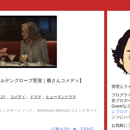
ールデングローブ受賞｜爺さんコメディ】
管理人ラ
プログラ
クス)
,
コメディ
,
ドラマ
,
ヒューマンドラマ
在ブロガー
Quest
Inc. 「コミンスキーメソッド」 Kominsky Method コミンスキーメ
レブログ
ンツにハ
お気軽に
記事を読む
【完結】 ...