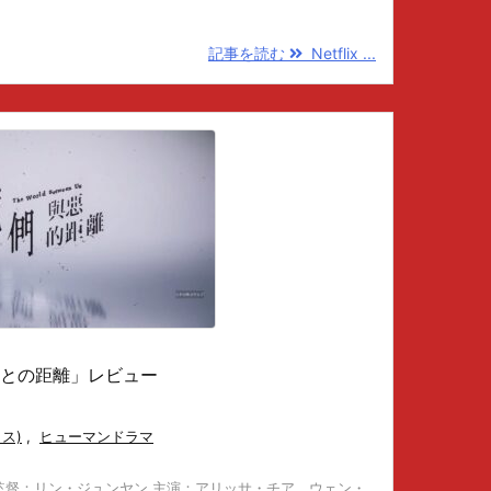
記事を読む
Netflix ...
「悪との距離」レビュー
クス)
,
ヒューマンドラマ
」 監督：リン・ジュンヤン 主演：アリッサ・チア、ウェン・