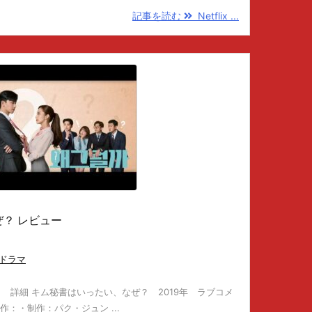
記事を読む
Netflix ...
？ レビュー
ドラマ
 詳細 キム秘書はいったい、なぜ？ 2019年 ラブコメ
作：・制作：パク・ジュン ...