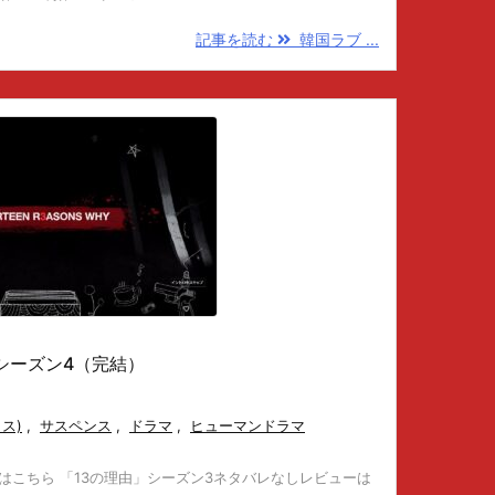
記事を読む
韓国ラブ ...
ー シーズン4（完結）
クス)
,
サスペンス
,
ドラマ
,
ヒューマンドラマ
はこちら 「13の理由」シーズン3ネタバレなしレビューは