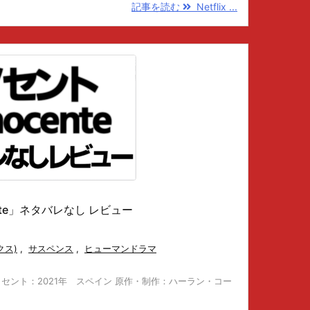
記事を読む
Netflix ...
cente」ネタバレなし レビュー
クス)
,
サスペンス
,
ヒューマンドラマ
ente イノセント：2021年 スペイン 原作・制作：ハーラン・コー